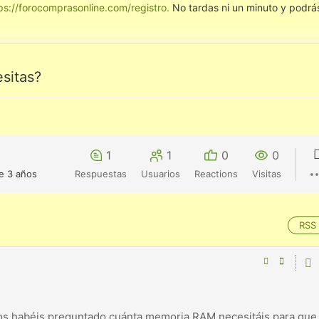
ps://forocomprasonline.com/registro.
No tardas ni un minuto y podr
sitas?
1
1
0
0
e 3 años
Respuestas
Usuarios
Reactions
Visitas
RSS
 os habéis preguntado cuánta memoria RAM necesitáis para que