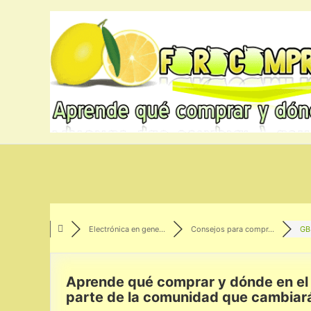
Ir
al
contenido
Electrónica en gene...
Consejos para compr...
GB
Aprende qué comprar y dónde en el 
parte de la comunidad que cambiar