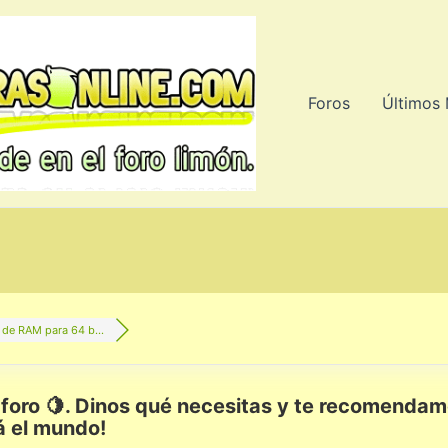
Foros
Últimos
 de RAM para 64 b...
foro 🍋. Dinos qué necesitas y te recomendam
á el mundo!