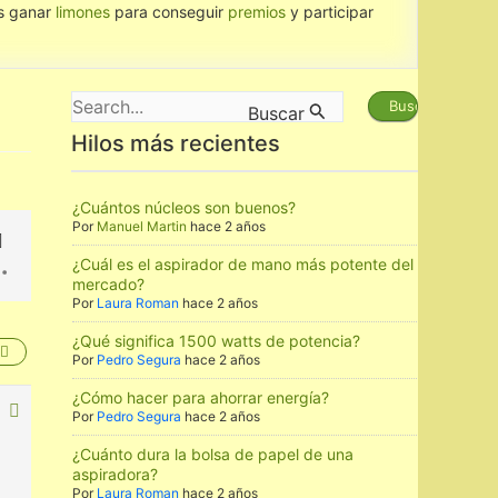
ás ganar
limones
para conseguir
premios
y participar
Buscar
Buscar
por:
Hilos más recientes
¿Cuántos núcleos son buenos?
Por
Manuel Martin
hace 2 años
¿Cuál es el aspirador de mano más potente del
mercado?
Por
Laura Roman
hace 2 años
¿Qué significa 1500 watts de potencia?
Por
Pedro Segura
hace 2 años
¿Cómo hacer para ahorrar energía?
Por
Pedro Segura
hace 2 años
¿Cuánto dura la bolsa de papel de una
aspiradora?
Por
Laura Roman
hace 2 años