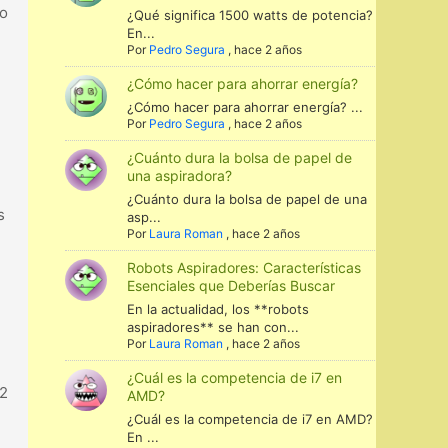
to
¿Qué significa 1500 watts de potencia?
En...
Por
Pedro Segura
,
hace 2 años
¿Cómo hacer para ahorrar energía?
¿Cómo hacer para ahorrar energía? ...
Por
Pedro Segura
,
hace 2 años
¿Cuánto dura la bolsa de papel de
una aspiradora?
¿Cuánto dura la bolsa de papel de una
s
asp...
Por
Laura Roman
,
hace 2 años
Robots Aspiradores: Características
Esenciales que Deberías Buscar
En la actualidad, los **robots
aspiradores** se han con...
Por
Laura Roman
,
hace 2 años
¿Cuál es la competencia de i7 en
32
AMD?
¿Cuál es la competencia de i7 en AMD?
En ...