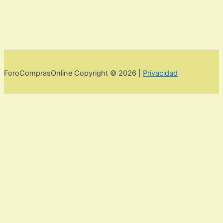
ForoComprasOnline Copyright © 2026 |
Privacidad
Utilizamos cookies para mejorar la experiencia de usuario. Para
seguir navegando por esta web debes de aceptar la política de
privacidad y las cookies.
Acepto
Rechazar
Aviso legal,
privacidad y cookies.
Política de privacidad y cookies
Cerrar