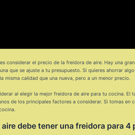
s considerar el precio de la freidora de aire. Hay una gran
una que se ajuste a tu presupuesto. Si quieres ahorrar alg
r la misma calidad que una nueva, pero a un menor precio.
rar al elegir la mejor freidora de aire para tu cocina. El
algunos de los principales factores a considerar. Si tomas e
cocina.
 aire debe tener una freidora para 4