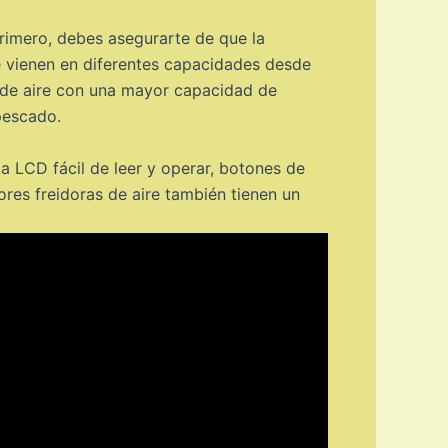
Primero, debes asegurarte de que la
re vienen en diferentes capacidades desde
s de aire con una mayor capacidad de
 pescado.
la LCD fácil de leer y operar, botones de
ores freidoras de aire también tienen un