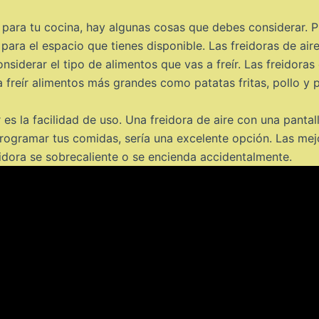
e para tu cocina, hay algunas cosas que debes considerar. 
para el espacio que tienes disponible. Las freidoras de ai
iderar el tipo de alimentos que vas a freír. Las freidora
ra freír alimentos más grandes como patatas fritas, pollo y
 es la facilidad de uso. Una freidora de aire con una pantal
programar tus comidas, sería una excelente opción. Las mej
eidora se sobrecaliente o se encienda accidentalmente.