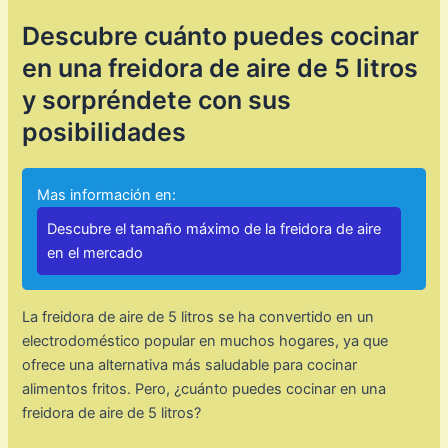
Descubre cuánto puedes cocinar
en una freidora de aire de 5 litros
y sorpréndete con sus
posibilidades
Mas información en:
Descubre el tamaño máximo de la freidora de aire
en el mercado
La freidora de aire de 5 litros se ha convertido en un
electrodoméstico popular en muchos hogares, ya que
ofrece una alternativa más saludable para cocinar
alimentos fritos. Pero, ¿cuánto puedes cocinar en una
freidora de aire de 5 litros?