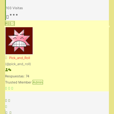
103
Visitas
RSS
Pick_and_Roll
(@pick_and_roll)
Respuestas: 74
Trusted Member
Admin