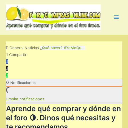
Ir
al
contenido
Main
Men
General
Noticias
¿Qué hacer? #YoMeQu...
Compartir:
Notificaciones
Limpiar notificaciones
Aprende qué comprar y dónde en
el foro 🍋. Dinos qué necesitas y
te recomendamos