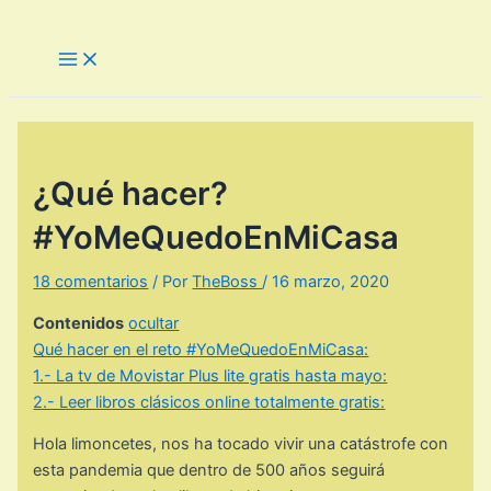
Ir
al
Main
Menu
contenido
¿Qué hacer?
#YoMeQuedoEnMiCasa
18 comentarios
/ Por
TheBoss
/
16 marzo, 2020
Contenidos
ocultar
Qué hacer en el reto #YoMeQuedoEnMiCasa:
1.- La tv de Movistar Plus lite gratis hasta mayo:
2.- Leer libros clásicos online totalmente gratis:
Hola limoncetes, nos ha tocado vivir una catástrofe con
esta pandemia que dentro de 500 años seguirá