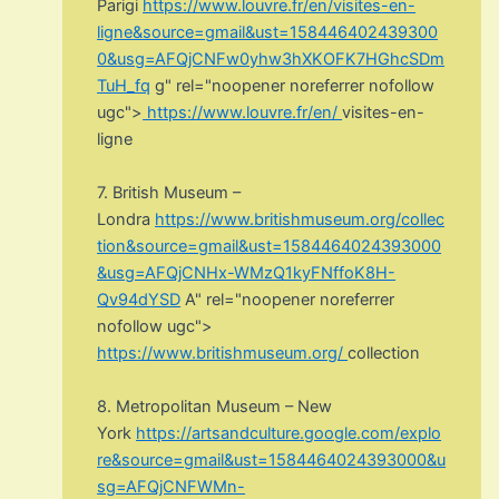
Parigi
https://www.louvre.fr/en/visites-en-
ligne&source=gmail&ust=158446402439300
0&usg=AFQjCNFw0yhw3hXKOFK7HGhcSDm
TuH_fq
g" rel="noopener noreferrer nofollow
ugc">
https://www.louvre.fr/en/
visites-en-
ligne
7. British Museum –
Londra
https://www.britishmuseum.org/collec
tion&source=gmail&ust=1584464024393000
&usg=AFQjCNHx-WMzQ1kyFNffoK8H-
Qv94dYSD
A" rel="noopener noreferrer
nofollow ugc">
https://www.britishmuseum.org/
collection
8. Metropolitan Museum – New
York
https://artsandculture.google.com/explo
re&source=gmail&ust=1584464024393000&u
sg=AFQjCNFWMn-