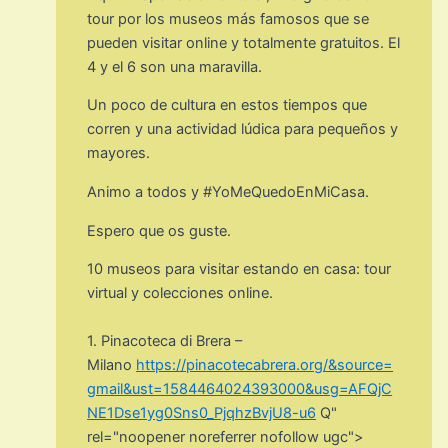
tour por los museos más famosos que se
pueden visitar online y totalmente gratuitos. El
4 y el 6 son una maravilla.
Un poco de cultura en estos tiempos que
corren y una actividad lúdica para pequeños y
mayores.
Animo a todos y #YoMeQuedoEnMiCasa.
Espero que os guste.
10 museos para visitar estando en casa: tour
virtual y colecciones online.
1. Pinacoteca di Brera –
Milano
https://pinacotecabrera.org/&source=
gmail&ust=1584464024393000&usg=AFQjC
NE1Dse1yg0Sns0_PjqhzBvjU8-u6
Q"
rel="noopener noreferrer nofollow ugc">