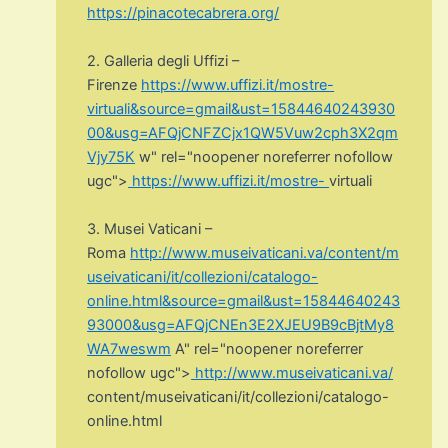
https://pinacotecabrera.org/
2. Galleria degli Uffizi –
Firenze
https://www.uffizi.it/mostre-
virtuali&source=gmail&ust=15844640243930
00&usg=AFQjCNFZCjx1QW5Vuw2cph3X2qm
Vjy75K
w" rel="noopener noreferrer nofollow
ugc">
https://www.uffizi.it/mostre-
virtuali
3. Musei Vaticani –
Roma
http://www.museivaticani.va/content/m
useivaticani/it/collezioni/catalogo-
online.html&source=gmail&ust=15844640243
93000&usg=AFQjCNEn3E2XJEU9B9cBjtMy8
WA7weswm
A" rel="noopener noreferrer
nofollow ugc">
http://www.museivaticani.va/
content/museivaticani/it/
collezioni/catalogo-
online.
html