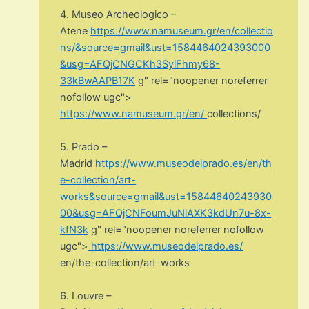
4. Museo Archeologico –
Atene
https://www.namuseum.gr/en/collectio
ns/&source=gmail&ust=1584464024393000
&usg=AFQjCNGCKh3SylFhmy68-
33kBwAAPB17K
g" rel="noopener noreferrer
nofollow ugc">
https://www.namuseum.gr/en/
collections/
5. Prado –
Madrid
https://www.museodelprado.es/en/th
e-collection/art-
works&source=gmail&ust=15844640243930
00&usg=AFQjCNFoumJuNlAXK3kdUn7u-8x-
kfN3k
g" rel="noopener noreferrer nofollow
ugc">
https://www.museodelprado.es/
en/the-collection/art-works
6. Louvre –