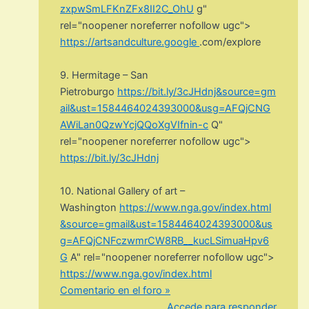
zxpwSmLFKnZFx8II2C_OhU
g"
rel="noopener noreferrer nofollow ugc">
https://artsandculture.google
.
com/explore
9. Hermitage – San
Pietroburgo
https://bit.ly/3cJHdnj&source=gm
ail&ust=1584464024393000&usg=AFQjCNG
AWiLan0QzwYcjQQoXgVIfnin-c
Q"
rel="noopener noreferrer nofollow ugc">
https://bit.ly/3cJHdnj
10. National Gallery of art –
Washington
https://www.nga.gov/index.html
&source=gmail&ust=1584464024393000&us
g=AFQjCNFczwmrCW8RB__kucLSimuaHpv6
G
A" rel="noopener noreferrer nofollow ugc">
https://www.nga.gov/index.html
Comentario en el foro »
Accede para responder