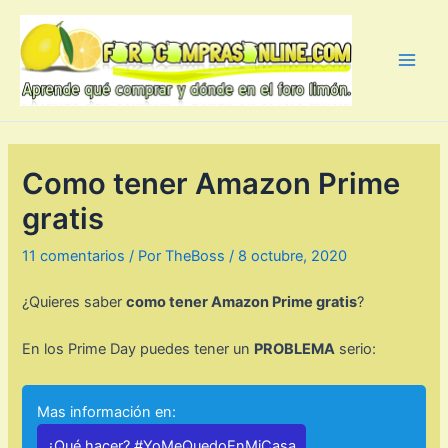
Ir
al
contenido
Main
Men
Como tener Amazon Prime
gratis
11 comentarios
/ Por
TheBoss
/
8 octubre, 2020
¿Quieres saber
como tener Amazon Prime gratis
?
En los Prime Day puedes tener un
PROBLEMA
serio:
Mas información en:
¿Qué hacer? #YoMeQuedoEnMiCasa