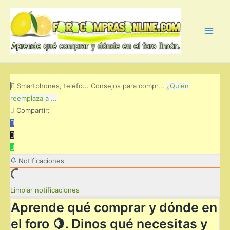
Ir
al
contenido
Main
Men
Smartphones, teléfo...
Consejos para compr...
¿Quién
reemplaza a ...
Compartir:
Notificaciones
Limpiar notificaciones
Aprende qué comprar y dónde en
el foro 🍋. Dinos qué necesitas y