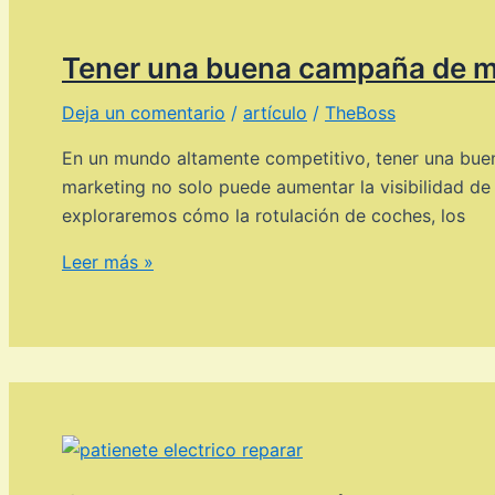
contable
para
Tener una buena campaña de ma
asesorías
Deja un comentario
/
artículo
/
TheBoss
En un mundo altamente competitivo, tener una bue
marketing no solo puede aumentar la visibilidad de 
exploraremos cómo la rotulación de coches, los
Tener
Leer más »
una
buena
campaña
de
marketing
ayuda
a
la