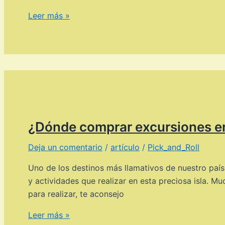
Opiniones
Leer más »
sobre
Biosalud
Day
Hospital
¿Dónde comprar excursiones e
Deja un comentario
/
artículo
/
Pick_and_Roll
Uno de los destinos más llamativos de nuestro país 
y actividades que realizar en esta preciosa isla. M
para realizar, te aconsejo
¿Dónde
Leer más »