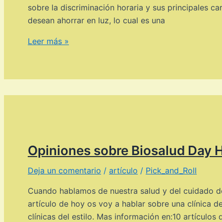
sobre la discriminación horaria y sus principales ca
desean ahorrar en luz, lo cual es una
Nuestros
Leer más »
consejos
para
ahorrar
en
luz
durante
estos
meses
Opiniones sobre Biosalud Day H
Deja un comentario
/
artículo
/
Pick_and_Roll
Cuando hablamos de nuestra salud y del cuidado de 
artículo de hoy os voy a hablar sobre una clínica 
clínicas del estilo. Mas información en:10 artículos 