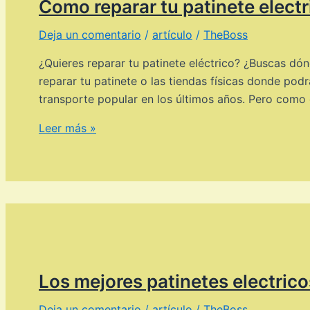
Como reparar tu patinete electr
empresa
Deja un comentario
/
artículo
/
TheBoss
¿Quieres reparar tu patinete eléctrico? ¿Buscas dó
reparar tu patinete o las tiendas físicas donde pod
transporte popular en los últimos años. Pero como 
Como
Leer más »
reparar
tu
patinete
electrico.
Los mejores patinetes electric
Deja un comentario
/
artículo
/
TheBoss