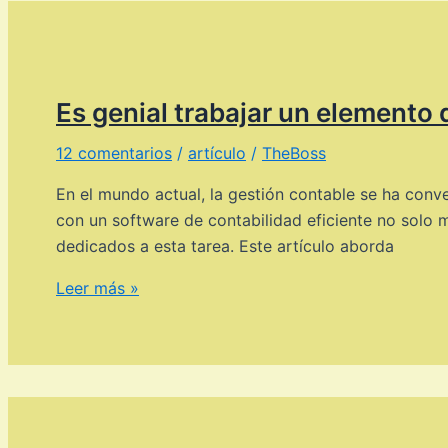
empresa
Es genial trabajar un elemento 
12 comentarios
/
artículo
/
TheBoss
En el mundo actual, la gestión contable se ha conv
con un software de contabilidad eficiente no solo m
dedicados a esta tarea. Este artículo aborda
Es
Leer más »
genial
trabajar
un
elemento
de
gestión