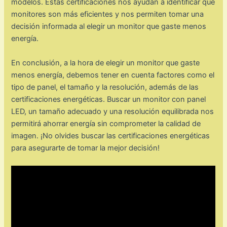
modelos. Estas certificaciones nos ayudan a identificar qué
monitores son más eficientes y nos permiten tomar una
decisión informada al elegir un monitor que gaste menos
energía.
En conclusión, a la hora de elegir un monitor que gaste
menos energía, debemos tener en cuenta factores como el
tipo de panel, el tamaño y la resolución, además de las
certificaciones energéticas. Buscar un monitor con panel
LED, un tamaño adecuado y una resolución equilibrada nos
permitirá ahorrar energía sin comprometer la calidad de
imagen. ¡No olvides buscar las certificaciones energéticas
para asegurarte de tomar la mejor decisión!