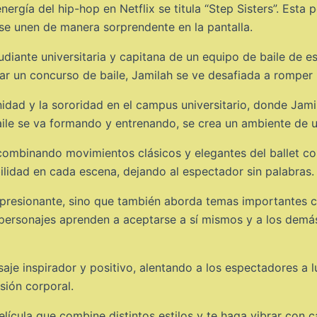
nergía del hip-hop en Netflix se titula “Step Sisters”. Esta
se unen de manera sorprendente en la pantalla.
tudiante universitaria y capitana de un equipo de baile de 
r un concurso de baile, Jamilah se ve desafiada a romper 
rnidad y la sororidad en el campus universitario, donde Jami
aile se va formando y entrenando, se crea un ambiente de u
combinando movimientos clásicos y elegantes del ballet con
ilidad en cada escena, dejando al espectador sin palabras.
mpresionante, sino que también aborda temas importantes co
os personajes aprenden a aceptarse a sí mismos y a los demá
saje inspirador y positivo, alentando a los espectadores a l
sión corporal.
lícula que combine distintos estilos y te haga vibrar con