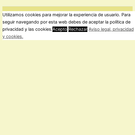
Utilizamos cookies para mejorar la experiencia de usuario. Para
ForoComprasOnline Copyright © 2026 |
Privacidad
seguir navegando por esta web debes de aceptar la política de
privacidad y las cookies.
Acepto
Rechazar
Aviso legal, privacidad
y cookies.
Cerrar
Privacy Overview
This website uses cookies to improve your experience while
you navigate through the website. Out of these, the cookies
that are categorized as necessary are stored on your browser
as they are essential for the working of basic functionalities of
the
...
Necessary