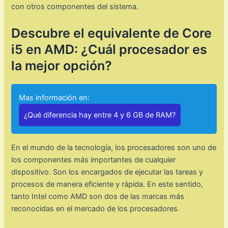
con otros componentes del sistema.
Descubre el equivalente de Core
i5 en AMD: ¿Cuál procesador es
la mejor opción?
Mas información en:
¿Qué diferencia hay entre 4 y 6 GB de RAM?
En el mundo de la tecnología, los procesadores son uno de
los componentes más importantes de cualquier
dispositivo. Son los encargados de ejecutar las tareas y
procesos de manera eficiente y rápida. En este sentido,
tanto Intel como AMD son dos de las marcas más
reconocidas en el mercado de los procesadores.