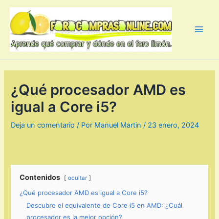
Ir
al
contenido
Main
Men
¿Qué procesador AMD es
igual a Core i5?
Deja un comentario
/ Por
Manuel Martin
/
23 enero, 2024
Contenidos
ocultar
¿Qué procesador AMD es igual a Core i5?
Descubre el equivalente de Core i5 en AMD: ¿Cuál
procesador es la mejor opción?