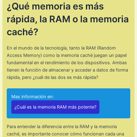
¿Qué memoria es más
rápida, la RAM o la memoria
caché?
En el mundo de la tecnología, tanto la RAM (Random
Access Memory) como la memoria caché juegan un papel
fundamental en el rendimiento de los dispositivos. Ambas
tienen la función de almacenar y acceder a datos de forma
rápida, pero ¿cuál de las dos es más rápida?
Mas información en:
¿Cuál es la memoria RAM más potente?
Para entender la diferencia entre la RAM y la memoria
caché, es importante conocer cómo funcionan cada una