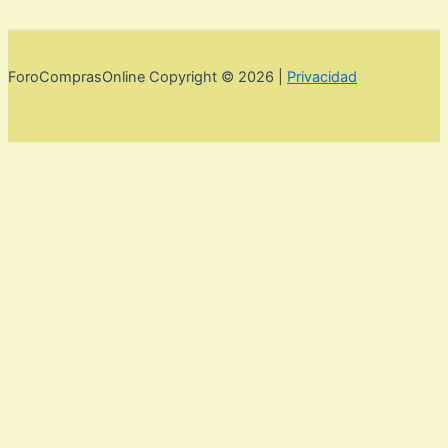
ForoComprasOnline Copyright © 2026 |
Privacidad
Utilizamos cookies para mejorar la experiencia de usuario. Para
seguir navegando por esta web debes de aceptar la política de
privacidad y las cookies.
Acepto
Rechazar
Aviso legal,
privacidad y cookies.
Política de privacidad y cookies
Cerrar
Privacy Overview