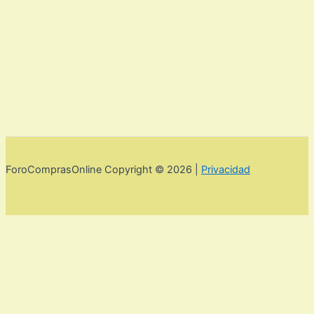
ForoComprasOnline Copyright © 2026 |
Privacidad
Utilizamos cookies para mejorar la experiencia de usuario. Para
seguir navegando por esta web debes de aceptar la política de
privacidad y las cookies.
Acepto
Rechazar
Aviso legal,
privacidad y cookies.
Política de privacidad y cookies