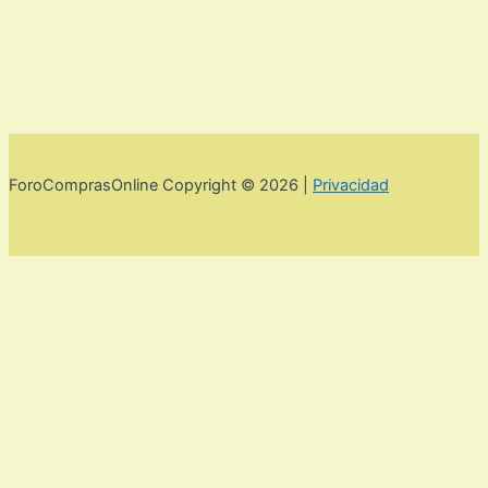
ForoComprasOnline Copyright © 2026 |
Privacidad
Utilizamos cookies para mejorar la experiencia de usuario. Para
seguir navegando por esta web debes de aceptar la política de
privacidad y las cookies.
Acepto
Rechazar
Aviso legal,
privacidad y cookies.
Política de privacidad y cookies
Cerrar