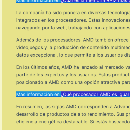
Mas información en:
¿Cuál es la memoria RAM más 
La compañía ha sido pionera en diversas tecnologías
integrados en los procesadores. Estas innovaciones 
navegando por la web, trabajando con aplicaciones
Además de los procesadores, AMD también ofrece tar
videojuegos y la producción de contenido multimed
datos excepcional, lo que permite a los usuarios di
En los últimos años, AMD ha lanzado al mercado var
parte de los expertos y los usuarios. Estos product
posicionado a AMD como una opción atractiva para 
Mas información en:
¿Qué procesador AMD es igual 
En resumen, las siglas AMD corresponden a Advance
desarrollo de productos de alto rendimiento. Sus pr
eficiencia energética destacable. Si estás buscando