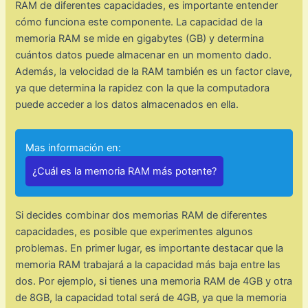
RAM de diferentes capacidades, es importante entender
cómo funciona este componente. La capacidad de la
memoria RAM se mide en gigabytes (GB) y determina
cuántos datos puede almacenar en un momento dado.
Además, la velocidad de la RAM también es un factor clave,
ya que determina la rapidez con la que la computadora
puede acceder a los datos almacenados en ella.
Mas información en:
¿Cuál es la memoria RAM más potente?
Si decides combinar dos memorias RAM de diferentes
capacidades, es posible que experimentes algunos
problemas. En primer lugar, es importante destacar que la
memoria RAM trabajará a la capacidad más baja entre las
dos. Por ejemplo, si tienes una memoria RAM de 4GB y otra
de 8GB, la capacidad total será de 4GB, ya que la memoria