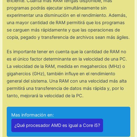
eficiente. Cuanta más RAM tengas disponible, más
programas podrás ejecutar simultáneamente sin
experimentar una disminución en el rendimiento. Además,
una mayor cantidad de RAM permitirá que los programas
se carguen más rápidamente y que las operaciones de
copia, pegado y transferencia de archivos sean más ágiles.
Es importante tener en cuenta que la cantidad de RAM no
es el único factor determinante en la velocidad de una PC.
La velocidad de la RAM, medida en megahercios (MHz) o
gigahercios (GHz), también influye en el rendimiento
general del sistema. Una RAM con una velocidad más alta
permitirá una transferencia de datos más rápida y, por lo
tanto, mejorará la velocidad de la PC.
Mas información en:
¿Qué procesador AMD es igual a Core i5?