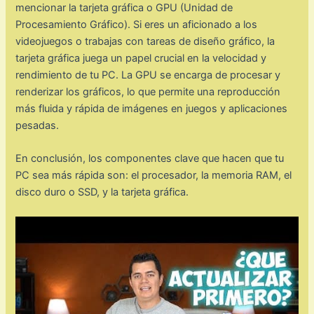
mencionar la tarjeta gráfica o GPU (Unidad de
Procesamiento Gráfico). Si eres un aficionado a los
videojuegos o trabajas con tareas de diseño gráfico, la
tarjeta gráfica juega un papel crucial en la velocidad y
rendimiento de tu PC. La GPU se encarga de procesar y
renderizar los gráficos, lo que permite una reproducción
más fluida y rápida de imágenes en juegos y aplicaciones
pesadas.
En conclusión, los componentes clave que hacen que tu
PC sea más rápida son: el procesador, la memoria RAM, el
disco duro o SSD, y la tarjeta gráfica.