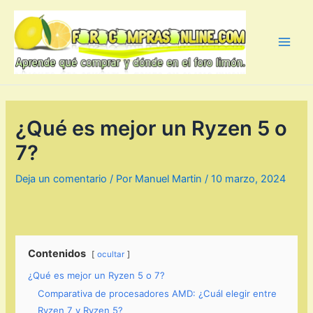
Ir
al
contenido
Main
Men
¿Qué es mejor un Ryzen 5 o
7?
Deja un comentario
/ Por
Manuel Martin
/
10 marzo, 2024
Contenidos
ocultar
¿Qué es mejor un Ryzen 5 o 7?
Comparativa de procesadores AMD: ¿Cuál elegir entre
Ryzen 7 y Ryzen 5?