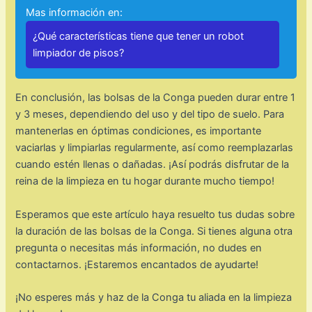
Mas información en:
¿Qué características tiene que tener un robot
limpiador de pisos?
En conclusión, las bolsas de la Conga pueden durar entre 1
y 3 meses, dependiendo del uso y del tipo de suelo. Para
mantenerlas en óptimas condiciones, es importante
vaciarlas y limpiarlas regularmente, así como reemplazarlas
cuando estén llenas o dañadas. ¡Así podrás disfrutar de la
reina de la limpieza en tu hogar durante mucho tiempo!
Esperamos que este artículo haya resuelto tus dudas sobre
la duración de las bolsas de la Conga. Si tienes alguna otra
pregunta o necesitas más información, no dudes en
contactarnos. ¡Estaremos encantados de ayudarte!
¡No esperes más y haz de la Conga tu aliada en la limpieza