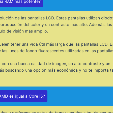
ria RAM más potente?
olución de las pantallas LCD. Estas pantallas utilizan diodo
reproducción del color y un contraste más alto. Además, la
ulo de visión más amplio.
 suelen tener una vida útil más larga que las pantallas LCD.
 las luces de fondo fluorescentes utilizadas en las pantall
a con una buena calidad de imagen, un alto contraste y un 
estás buscando una opción más económica y no te importa t
MD es igual a Core i5?
des y preferencias antes de tomar una decisión. Ya sea qu