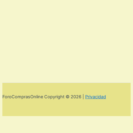
ForoComprasOnline Copyright © 2026 |
Privacidad
Utilizamos cookies para mejorar la experiencia de usuario. Para
seguir navegando por esta web debes de aceptar la política de