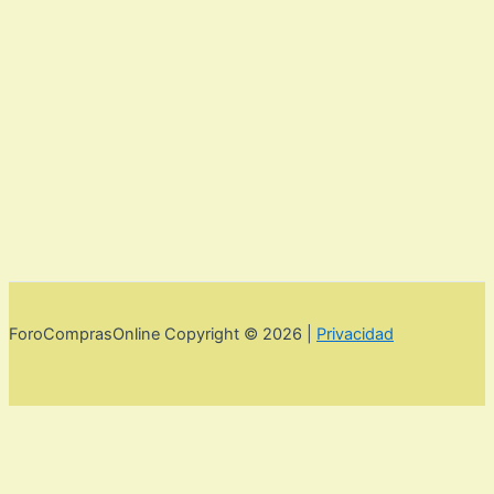
ForoComprasOnline Copyright © 2026 |
Privacidad
Utilizamos cookies para mejorar la experiencia de usuario. Para
seguir navegando por esta web debes de aceptar la política de
privacidad y las cookies.
Acepto
Rechazar
Aviso legal,