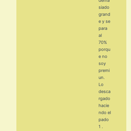
dema
siado
grand
e y se
para
al
70%
porqu
e no
soy
premi
un.
Lo
desca
rgado
hacie
ndo el
pado
1 .