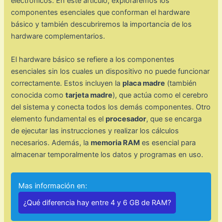
electrónicos. En este artículo, exploraremos los
componentes esenciales que conforman el hardware
básico y también descubriremos la importancia de los
hardware complementarios.
El hardware básico se refiere a los componentes
esenciales sin los cuales un dispositivo no puede funcionar
correctamente. Estos incluyen la
placa madre
(también
conocida como
tarjeta madre
), que actúa como el cerebro
del sistema y conecta todos los demás componentes. Otro
elemento fundamental es el
procesador
, que se encarga
de ejecutar las instrucciones y realizar los cálculos
necesarios. Además, la
memoria RAM
es esencial para
almacenar temporalmente los datos y programas en uso.
Mas información en:
¿Qué diferencia hay entre 4 y 6 GB de RAM?