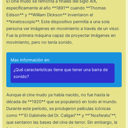
El cine mudo se remonta a finales del siglo XIX,
específicamente al año **1891** cuando **Thomas
Edison** y **William Dickson** inventaron el
**kinetoscopio**. Este dispositivo permitía a una sola
persona ver imágenes en movimiento a través de un visor.
Fue la primera máquina capaz de proyectar imágenes en
movimiento, pero no tenía sonido.
Mas información en:
¿Qué características tiene que tener una barra de
sonido?
Aunque el cine mudo ya había nacido, no fue hasta la
década de **1920** que se popularizó en todo el mundo.
Durante este período, se produjeron películas icónicas
como **”El Gabinete del Dr. Caligari”** y **”Nosferatu”**,
que sentaron las bases del cine de terror. Sin embargo, la