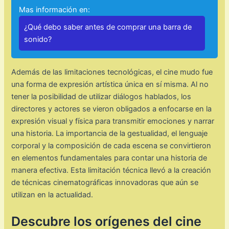
Mas información en:
¿Qué debo saber antes de comprar una barra de
sonido?
Además de las limitaciones tecnológicas, el cine mudo fue
una forma de expresión artística única en sí misma. Al no
tener la posibilidad de utilizar diálogos hablados, los
directores y actores se vieron obligados a enfocarse en la
expresión visual y física para transmitir emociones y narrar
una historia. La importancia de la gestualidad, el lenguaje
corporal y la composición de cada escena se convirtieron
en elementos fundamentales para contar una historia de
manera efectiva. Esta limitación técnica llevó a la creación
de técnicas cinematográficas innovadoras que aún se
utilizan en la actualidad.
Descubre los orígenes del cine