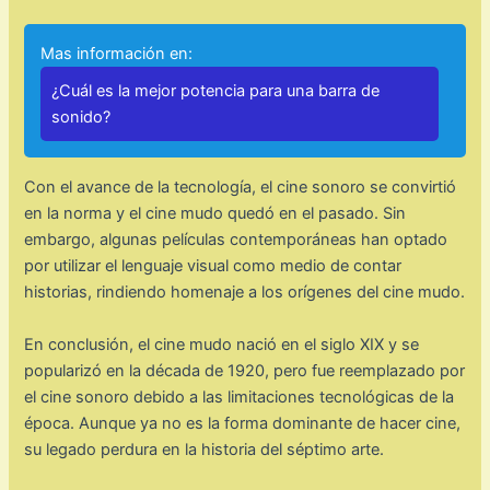
Mas información en:
¿Cuál es la mejor potencia para una barra de
sonido?
Con el avance de la tecnología, el cine sonoro se convirtió
en la norma y el cine mudo quedó en el pasado. Sin
embargo, algunas películas contemporáneas han optado
por utilizar el lenguaje visual como medio de contar
historias, rindiendo homenaje a los orígenes del cine mudo.
En conclusión, el cine mudo nació en el siglo XIX y se
popularizó en la década de 1920, pero fue reemplazado por
el cine sonoro debido a las limitaciones tecnológicas de la
época. Aunque ya no es la forma dominante de hacer cine,
su legado perdura en la historia del séptimo arte.