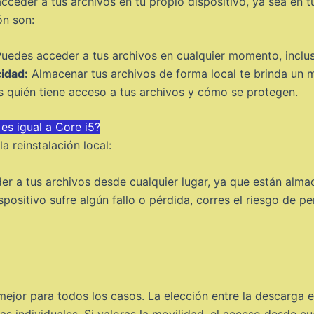
 acceder a tus archivos en tu propio dispositivo, ya sea en
ón son:
uedes acceder a tus archivos en cualquier momento, incluso
idad:
Almacenar tus archivos de forma local te brinda un m
s quién tiene acceso a tus archivos y cómo se protegen.
s igual a Core i5?
 reinstalación local:
 a tus archivos desde cualquier lugar, ya que están almac
spositivo sufre algún fallo o pérdida, corres el riesgo de p
mejor para todos los casos. La elección entre la descarga en
s individuales. Si valoras la movilidad, el acceso desde cu