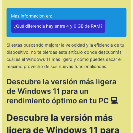
Mas información en:
¿Qué diferencia hay entre 4 y 6 GB de RAM?
Si estás buscando mejorar la velocidad y la eficiencia de tu
dispositivo, no te pierdas este artículo donde descubrirás
cuál es el Windows 11 más ligero y cómo puedes sacar el
máximo provecho de sus nuevas funcionalidades.
Descubre la versión más ligera
de Windows 11 para un
rendimiento óptimo en tu PC 💻
Descubre la versión más
ligera de Windows 11 para