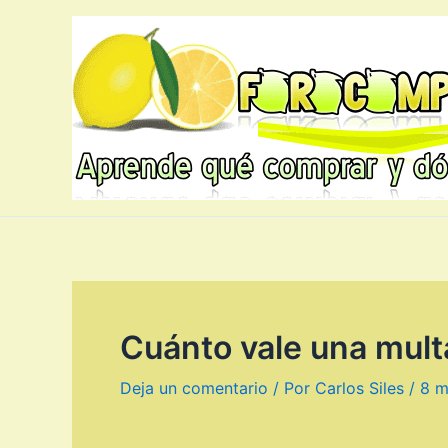
Ir
al
contenido
Cuánto vale una multa
Deja un comentario
/ Por
Carlos Siles
/
8 m