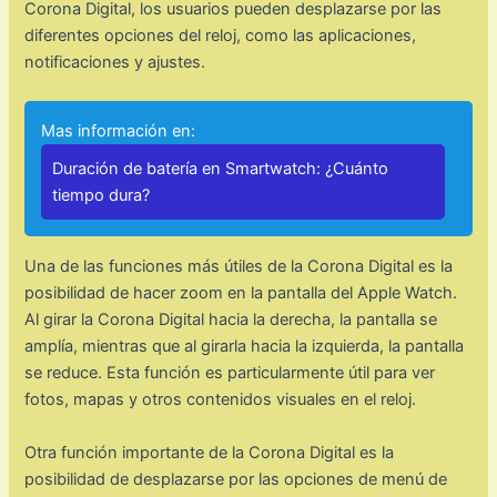
Corona Digital, los usuarios pueden desplazarse por las
diferentes opciones del reloj, como las aplicaciones,
notificaciones y ajustes.
Mas información en:
Duración de batería en Smartwatch: ¿Cuánto
tiempo dura?
Una de las funciones más útiles de la Corona Digital es la
posibilidad de hacer zoom en la pantalla del Apple Watch.
Al girar la Corona Digital hacia la derecha, la pantalla se
amplía, mientras que al girarla hacia la izquierda, la pantalla
se reduce. Esta función es particularmente útil para ver
fotos, mapas y otros contenidos visuales en el reloj.
Otra función importante de la Corona Digital es la
posibilidad de desplazarse por las opciones de menú de