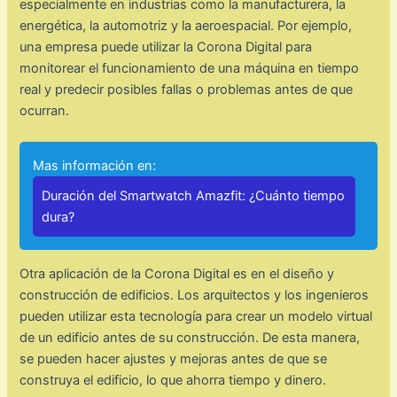
especialmente en industrias como la manufacturera, la
energética, la automotriz y la aeroespacial. Por ejemplo,
una empresa puede utilizar la Corona Digital para
monitorear el funcionamiento de una máquina en tiempo
real y predecir posibles fallas o problemas antes de que
ocurran.
Mas información en:
Duración del Smartwatch Amazfit: ¿Cuánto tiempo
dura?
Otra aplicación de la Corona Digital es en el diseño y
construcción de edificios. Los arquitectos y los ingenieros
pueden utilizar esta tecnología para crear un modelo virtual
de un edificio antes de su construcción. De esta manera,
se pueden hacer ajustes y mejoras antes de que se
construya el edificio, lo que ahorra tiempo y dinero.