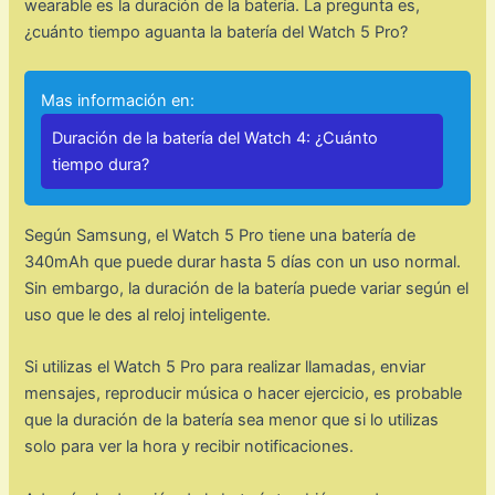
wearable es la duración de la batería. La pregunta es,
¿cuánto tiempo aguanta la batería del Watch 5 Pro?
Mas información en:
Duración de la batería del Watch 4: ¿Cuánto
tiempo dura?
Según Samsung, el Watch 5 Pro tiene una batería de
340mAh que puede durar hasta 5 días con un uso normal.
Sin embargo, la duración de la batería puede variar según el
uso que le des al reloj inteligente.
Si utilizas el Watch 5 Pro para realizar llamadas, enviar
mensajes, reproducir música o hacer ejercicio, es probable
que la duración de la batería sea menor que si lo utilizas
solo para ver la hora y recibir notificaciones.