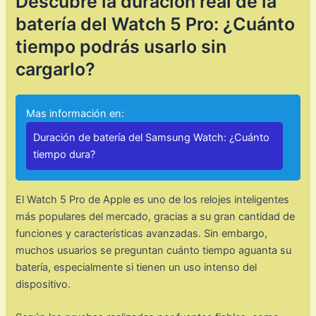
Descubre la duración real de la
batería del Watch 5 Pro: ¿Cuánto
tiempo podrás usarlo sin
cargarlo?
Mas información en:
Duración de batería del Samsung Watch: ¿Cuánto
tiempo dura?
El Watch 5 Pro de Apple es uno de los relojes inteligentes
más populares del mercado, gracias a su gran cantidad de
funciones y características avanzadas. Sin embargo,
muchos usuarios se preguntan cuánto tiempo aguanta su
batería, especialmente si tienen un uso intenso del
dispositivo.