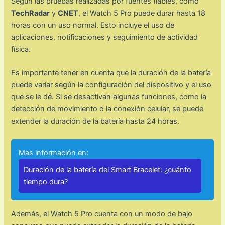
Según las pruebas realizadas por fuentes fiables, como
TechRadar
y
CNET
, el Watch 5 Pro puede durar hasta 18
horas con un uso normal. Esto incluye el uso de
aplicaciones, notificaciones y seguimiento de actividad
física.
Es importante tener en cuenta que la duración de la batería
puede variar según la configuración del dispositivo y el uso
que se le dé. Si se desactivan algunas funciones, como la
detección de movimiento o la conexión celular, se puede
extender la duración de la batería hasta 24 horas.
Mas información en:
Duración de la batería del Smart Bracelet: ¿cuánto
tiempo dura?
Además, el Watch 5 Pro cuenta con un modo de bajo