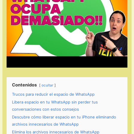
Contenidos
ocultar
Trucos para reducir el espacio de WhatsApp
Libera espacio en tu WhatsApp sin perder tus
conversaciones con estos consejos
Descubre cómo liberar espacio en tu iPhone eliminando
archivos innecesarios de WhatsApp
Elimina los archivos innecesarios de WhatsApp