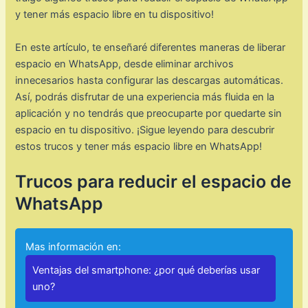
y tener más espacio libre en tu dispositivo!
En este artículo, te enseñaré diferentes maneras de liberar
espacio en WhatsApp, desde eliminar archivos
innecesarios hasta configurar las descargas automáticas.
Así, podrás disfrutar de una experiencia más fluida en la
aplicación y no tendrás que preocuparte por quedarte sin
espacio en tu dispositivo. ¡Sigue leyendo para descubrir
estos trucos y tener más espacio libre en WhatsApp!
Trucos para reducir el espacio de
WhatsApp
Mas información en:
Ventajas del smartphone: ¿por qué deberías usar
uno?