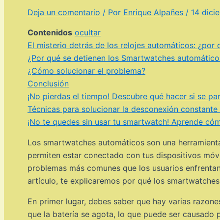
Deja un comentario
/ Por
Enrique Alpañes
/
14 dici
Contenidos
ocultar
El misterio detrás de los relojes automáticos: ¿por
¿Por qué se detienen los Smartwatches automático
¿Cómo solucionar el problema?
Conclusión
¡No pierdas el tiempo! Descubre qué hacer si se pa
Técnicas para solucionar la desconexión constante
¡No te quedes sin usar tu smartwatch! Aprende cóm
Los smartwatches automáticos son una herramienta 
permiten estar conectado con tus dispositivos móvi
problemas más comunes que los usuarios enfrentan c
artículo, te explicaremos por qué los smartwatche
En primer lugar, debes saber que hay varias razo
que la batería se agota, lo que puede ser causado p