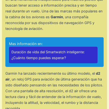
buscan tener acceso a información precisa y en tiempo
real durante un vuelo. Una de las marcas más populares en
la cabina de los aviones es
Garmin
, una compañía
reconocida por sus dispositivos de navegación GPS y
tecnología de aviación.
Mas información en:
Duración de vida del Smartwatch inteligente:
¿Cuánto tiempo puedes esperar?
Garmin ha lanzado recientemente su último modelo, el
d2
air
, un reloj GPS para aviación de última generación que ha
sido diseñado pensando en las necesidades de los pilotos.
Con una pantalla de alta resolución, el d2 air ofrece una
lectura clara y fácil de entender de la información de vuelo,
incluyendo la altitud, la velocidad, el rumbo y la distancia
recorrida.