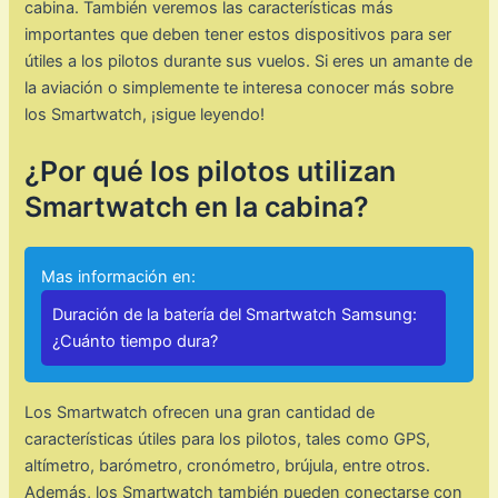
cabina. También veremos las características más
importantes que deben tener estos dispositivos para ser
útiles a los pilotos durante sus vuelos. Si eres un amante de
la aviación o simplemente te interesa conocer más sobre
los Smartwatch, ¡sigue leyendo!
¿Por qué los pilotos utilizan
Smartwatch en la cabina?
Mas información en:
Duración de la batería del Smartwatch Samsung:
¿Cuánto tiempo dura?
Los Smartwatch ofrecen una gran cantidad de
características útiles para los pilotos, tales como GPS,
altímetro, barómetro, cronómetro, brújula, entre otros.
Además, los Smartwatch también pueden conectarse con