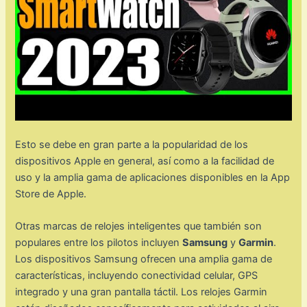
Esto se debe en gran parte a la popularidad de los
dispositivos Apple en general, así como a la facilidad de
uso y la amplia gama de aplicaciones disponibles en la App
Store de Apple.
Otras marcas de relojes inteligentes que también son
populares entre los pilotos incluyen
Samsung
y
Garmin
.
Los dispositivos Samsung ofrecen una amplia gama de
características, incluyendo conectividad celular, GPS
integrado y una gran pantalla táctil. Los relojes Garmin