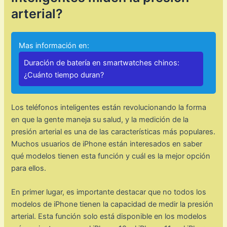
arterial?
Mas información en:
Duración de batería en smartwatches chinos:
¿Cuánto tiempo duran?
Los teléfonos inteligentes están revolucionando la forma
en que la gente maneja su salud, y la medición de la
presión arterial es una de las características más populares.
Muchos usuarios de iPhone están interesados en saber
qué modelos tienen esta función y cuál es la mejor opción
para ellos.
En primer lugar, es importante destacar que no todos los
modelos de iPhone tienen la capacidad de medir la presión
arterial. Esta función solo está disponible en los modelos