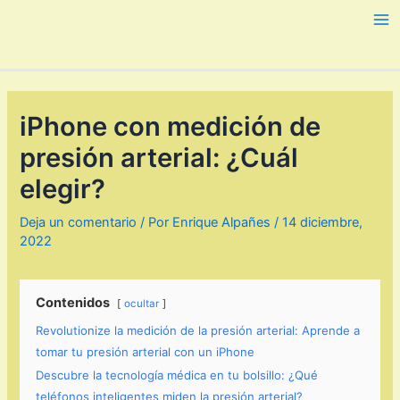
Ir
al
Ma
contenido
Me
iPhone con medición de
presión arterial: ¿Cuál
elegir?
Deja un comentario
/ Por
Enrique Alpañes
/
14 diciembre,
2022
Contenidos
ocultar
Revolutionize la medición de la presión arterial: Aprende a
tomar tu presión arterial con un iPhone
Descubre la tecnología médica en tu bolsillo: ¿Qué
teléfonos inteligentes miden la presión arterial?