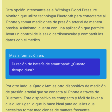
Otra opción interesante es el Withings Blood Pressure
Monitor, que utiliza tecnología Bluetooth para conectarse al
iPhone y tomar mediciones de presión arterial de manera
precisa. Asimismo, cuenta con una aplicación que permite
llevar un control de la salud cardiovascular y compartir los
datos con el médico.
Mas información en:
Duración de batería de smartband: ¿Cuánto
tiempo dura?
Por otro lado, el QardioArm es otro dispositivo de medición
de presión arterial que se conecta al iPhone a través de
Bluetooth. Este dispositivo es compacto y fácil de llevar a
cualquier lugar, lo que lo hace ideal para aquellos que
necesitan tomar mediciones de manera frecuente.