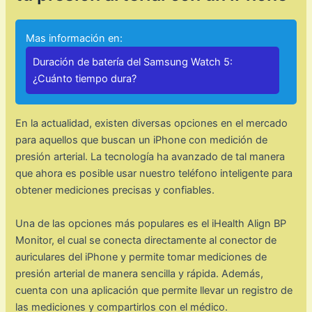
Mas información en:
Duración de batería del Samsung Watch 5:
¿Cuánto tiempo dura?
En la actualidad, existen diversas opciones en el mercado
para aquellos que buscan un iPhone con medición de
presión arterial. La tecnología ha avanzado de tal manera
que ahora es posible usar nuestro teléfono inteligente para
obtener mediciones precisas y confiables.
Una de las opciones más populares es el iHealth Align BP
Monitor, el cual se conecta directamente al conector de
auriculares del iPhone y permite tomar mediciones de
presión arterial de manera sencilla y rápida. Además,
cuenta con una aplicación que permite llevar un registro de
las mediciones y compartirlos con el médico.