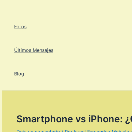
Ir
al
contenido
Foros
Últimos Mensajes
Blog
Smartphone vs iPhone: ¿C
Deja un comentario
/ Por
Israel Fernandez Mojuelo