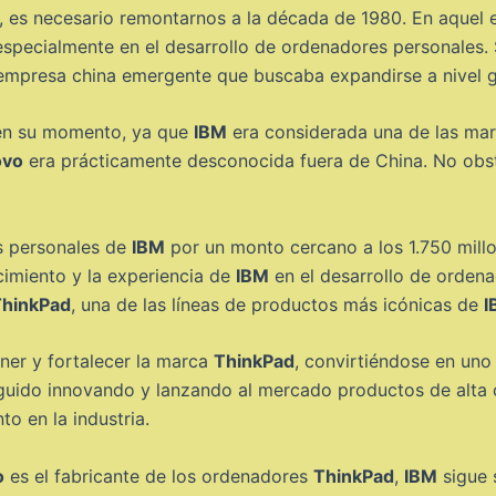
a, es necesario remontarnos a la década de 1980. En aquel
 especialmente en el desarrollo de ordenadores personales
 empresa china emergente que buscaba expandirse a nivel g
 en su momento, ya que
IBM
era considerada una de las mar
ovo
era prácticamente desconocida fuera de China. No obst
s personales de
IBM
por un monto cercano a los 1.750 millo
cimiento y la experiencia de
IBM
en el desarrollo de orden
ThinkPad
, una de las líneas de productos más icónicas de
I
er y fortalecer la marca
ThinkPad
, convirtiéndose en uno 
ido innovando y lanzando al mercado productos de alta ca
o en la industria.
o
es el fabricante de los ordenadores
ThinkPad
,
IBM
sigue 