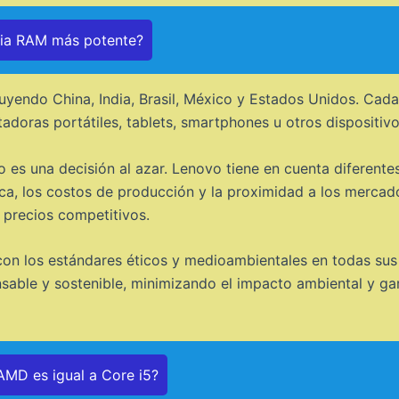
ria RAM más potente?
luyendo China, India, Brasil, México y Estados Unidos. Cada
adoras portátiles, tablets, smartphones u otros dispositiv
no es una decisión al azar. Lenovo tiene en cuenta diferent
stica, los costos de producción y la proximidad a los mercad
a precios competitivos.
n los estándares éticos y medioambientales en todas sus 
ble y sostenible, minimizando el impacto ambiental y gar
MD es igual a Core i5?