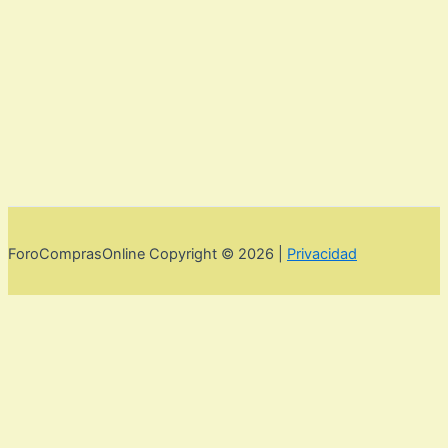
ForoComprasOnline Copyright © 2026 |
Privacidad
Utilizamos cookies para mejorar la experiencia de usuario. Para
seguir navegando por esta web debes de aceptar la política de
privacidad y las cookies.
Acepto
Rechazar
Aviso legal,
privacidad y cookies.
Política de privacidad y cookies