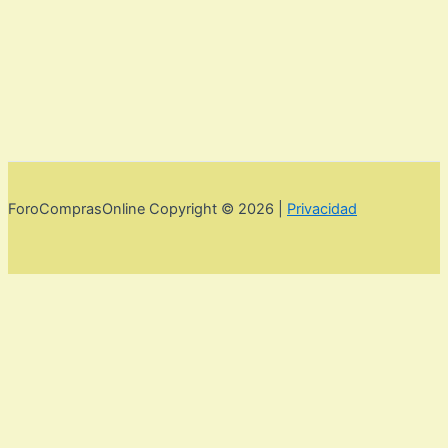
ForoComprasOnline Copyright © 2026 |
Privacidad
Utilizamos cookies para mejorar la experiencia de usuario. Para
seguir navegando por esta web debes de aceptar la política de
privacidad y las cookies.
Acepto
Rechazar
Aviso legal,
privacidad y cookies.
Política de privacidad y cookies