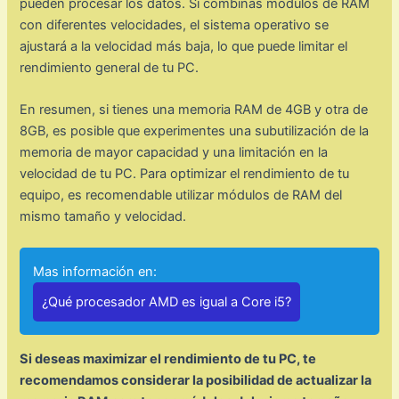
pueden procesar los datos. Si combinas módulos de RAM
con diferentes velocidades, el sistema operativo se
ajustará a la velocidad más baja, lo que puede limitar el
rendimiento general de tu PC.
En resumen, si tienes una memoria RAM de 4GB y otra de
8GB, es posible que experimentes una subutilización de la
memoria de mayor capacidad y una limitación en la
velocidad de tu PC. Para optimizar el rendimiento de tu
equipo, es recomendable utilizar módulos de RAM del
mismo tamaño y velocidad.
Mas información en:
¿Qué procesador AMD es igual a Core i5?
Si deseas maximizar el rendimiento de tu PC, te
recomendamos considerar la posibilidad de actualizar la