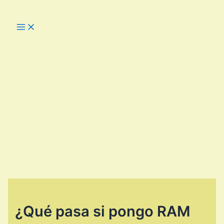
Ir
al
Main
Menu
contenido
¿Qué pasa si pongo RAM