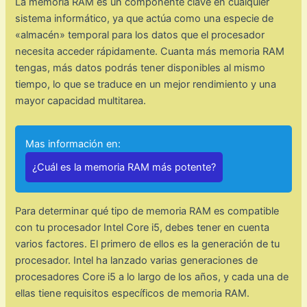
La memoria RAM es un componente clave en cualquier
sistema informático, ya que actúa como una especie de
«almacén» temporal para los datos que el procesador
necesita acceder rápidamente. Cuanta más memoria RAM
tengas, más datos podrás tener disponibles al mismo
tiempo, lo que se traduce en un mejor rendimiento y una
mayor capacidad multitarea.
Mas información en:
¿Cuál es la memoria RAM más potente?
Para determinar qué tipo de memoria RAM es compatible
con tu procesador Intel Core i5, debes tener en cuenta
varios factores. El primero de ellos es la generación de tu
procesador. Intel ha lanzado varias generaciones de
procesadores Core i5 a lo largo de los años, y cada una de
ellas tiene requisitos específicos de memoria RAM.