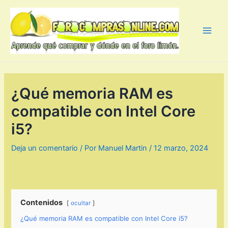
Ir
al
contenido
Main
Men
¿Qué memoria RAM es
compatible con Intel Core
i5?
Deja un comentario
/ Por
Manuel Martin
/
12 marzo, 2024
Contenidos
ocultar
¿Qué memoria RAM es compatible con Intel Core i5?