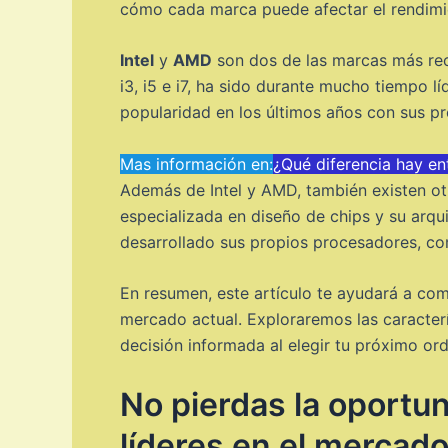
cómo cada marca puede afectar el rendimie
Intel
y
AMD
son dos de las marcas más re
i3, i5 e i7, ha sido durante mucho tiempo 
popularidad en los últimos años con sus p
Mas información en:
¿Qué diferencia hay e
Además de Intel y AMD, también existen o
especializada en diseño de chips y su arqu
desarrollado sus propios procesadores, como
En resumen, este artículo te ayudará a co
mercado actual. Exploraremos las caracter
decisión informada al elegir tu próximo ord
No pierdas la oportu
líderes en el mercado 