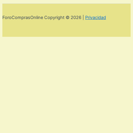
ForoComprasOnline Copyright © 2026 |
Privacidad
Utilizamos cookies para mejorar la experiencia de usuario. Para
seguir navegando por esta web debes de aceptar la política de
privacidad y las cookies.
Acepto
Rechazar
Aviso legal,
privacidad y cookies.
Política de privacidad y cookies
Cerrar
Privacy Overview
This website uses cookies to improve your experience while