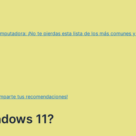
putadora: ¡No te pierdas esta lista de los más comunes y 
omparte tus recomendaciones!
ndows 11?