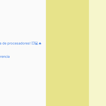
gía de procesadores! 💥💻🔥
erencia