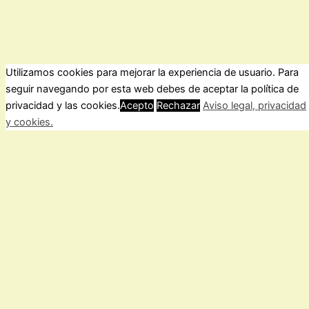
Utilizamos cookies para mejorar la experiencia de usuario. Para
seguir navegando por esta web debes de aceptar la política de
ForoComprasOnline Copyright © 2026 |
Privacidad
privacidad y las cookies.
Acepto
Rechazar
Aviso legal, privacidad
y cookies.
Cerrar
Privacy Overview
This website uses cookies to improve your experience while
you navigate through the website. Out of these, the cookies