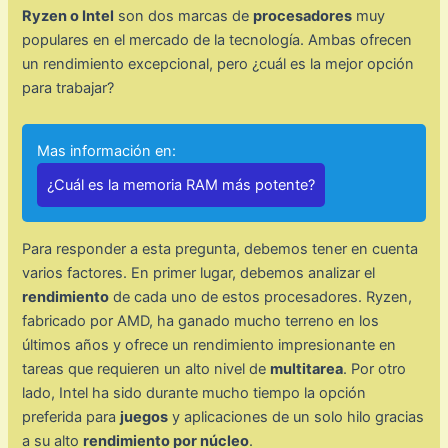
Ryzen o Intel
son dos marcas de
procesadores
muy
populares en el mercado de la tecnología. Ambas ofrecen
un rendimiento excepcional, pero ¿cuál es la mejor opción
para trabajar?
Mas información en:
¿Cuál es la memoria RAM más potente?
Para responder a esta pregunta, debemos tener en cuenta
varios factores. En primer lugar, debemos analizar el
rendimiento
de cada uno de estos procesadores. Ryzen,
fabricado por AMD, ha ganado mucho terreno en los
últimos años y ofrece un rendimiento impresionante en
tareas que requieren un alto nivel de
multitarea
. Por otro
lado, Intel ha sido durante mucho tiempo la opción
preferida para
juegos
y aplicaciones de un solo hilo gracias
a su alto
rendimiento por núcleo
.